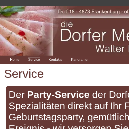
Home
Service
Kontakte
Panoramen
Service
Der
Party-Service
der Dorfe
Spezialitäten direkt auf Ih
Geburtstagsparty, gemütliche
Ereignis - wir versorgen Sie