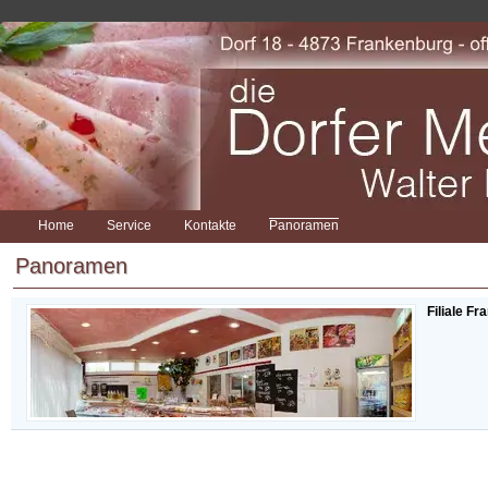
Home
Service
Kontakte
Panoramen
Panoramen
Filiale F